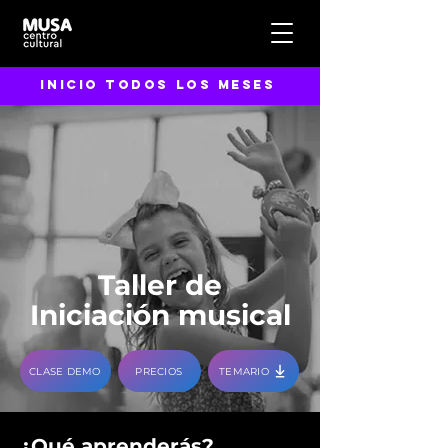
inicio todos los meses
Taller de
Iniciación musical
CLASE DEMO
PRECIOS
TEMARIO
¿Qué aprenderás?