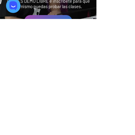
CLASES DEMO LIBRE e inscríbete para que
tú mismo puedas probar las clases.
Quiero mi clase demo
Síguenos:
Suscríbete a nuestra
agenda cultural
Además recibe ofertas e invitaciones
especiales a eventos.