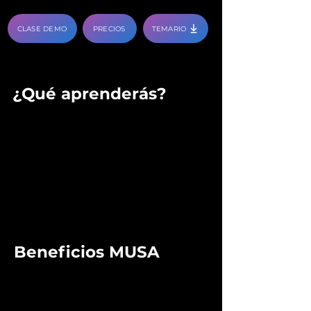
CLASE DEMO
PRECIOS
TEMARIO
¿Qué aprenderás?
Tocar todas las posiciones y movimientos básicos.
Usar la púa y los dedos correctamente.
Tener conocimiento de los acordes y escalas básicas.
Leer música en el pentagrama .
Manejar los acompañamientos rítmicos.
Tocar canciones desde las más básicas hasta las más
complejas ( según vaya avanzando)
Desarrollar tu técnica y tu agilidad.
Beneficios MUSA
Incluye: Manual de teoría musical
Incluye: Manual de lenguaje musical
Incluye: Manual de consulta