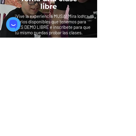
libre
¡Vive la experiencia MUSA! Mira los
horarios disponibles que tenemos para
CLASES DEMO LIBRE e inscríbete para que
tú mismo puedas probar las clases.
Quiero mi clase demo
Síguenos:
Suscríbete a nuestra
agenda cultural
Además recibe ofertas e invitaciones
especiales a eventos.