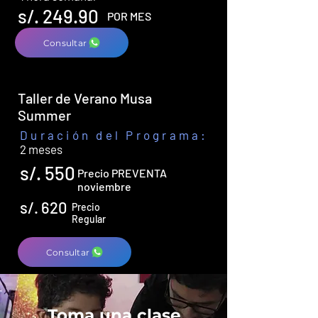
s/. 249.90
POR MES
Consultar
Taller de Verano Musa
Summer
Duración del Programa:
2 meses
s/. 550
Precio PREVENTA
noviembre
s/. 620
Precio
Regular
Consultar
Toma una clase