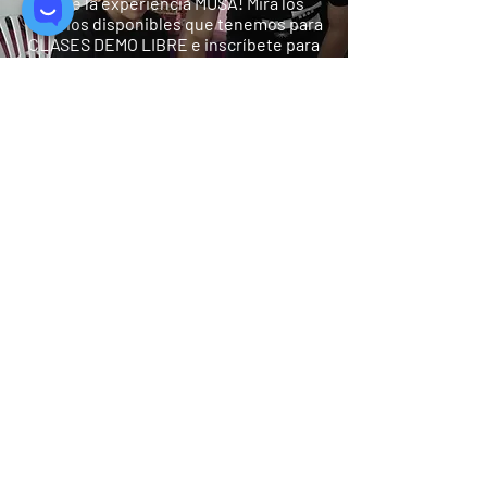
¡Vive la experiencia MUSA! Mira los
horarios disponibles que tenemos para
CLASES DEMO LIBRE e inscríbete para
que tú mismo puedas probar las clases.
Quiero mi clase demo
Síguenos:
Suscríbete a nuestra
agenda cultural
Además recibe ofertas e invitaciones
especiales a eventos.