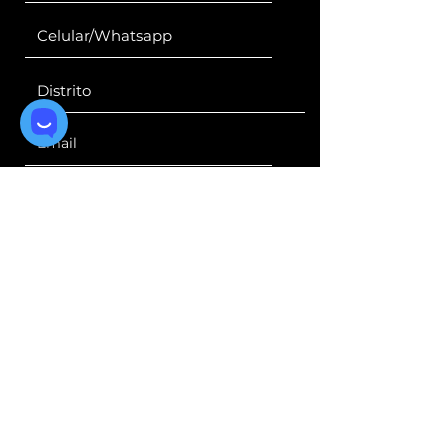
Suscribirme
Escríbenos a:
musacentro@gmail.com
Comunícate con nosotros al:
+51 970 661 227
Ubícanos en:
Avenida Universitaria Cdra 36
Los Olivos- Lima - Perú
POLITICAS DE PRIVACIDAD
ASOCIACION CULTURAL MUSA