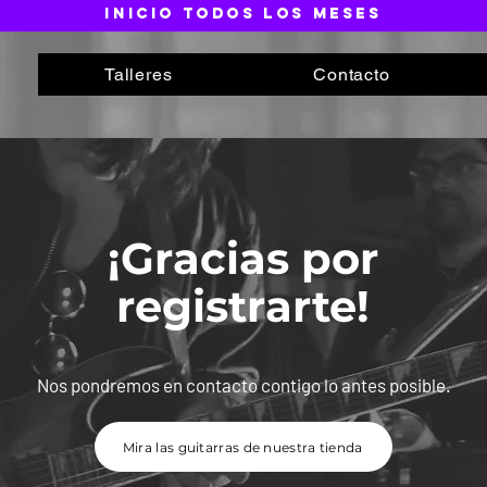
inicio todos los meses
Talleres
Contacto
¡Gracias por
registrarte!
Nos pondremos en contacto contigo lo antes posible.
Mira las guitarras de nuestra tienda