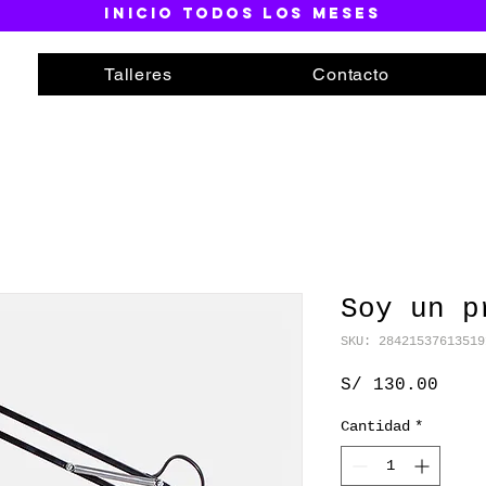
inicio todos los meses
Talleres
Contacto
Soy un p
SKU: 28421537613519
Prec
S/ 130.00
Cantidad
*