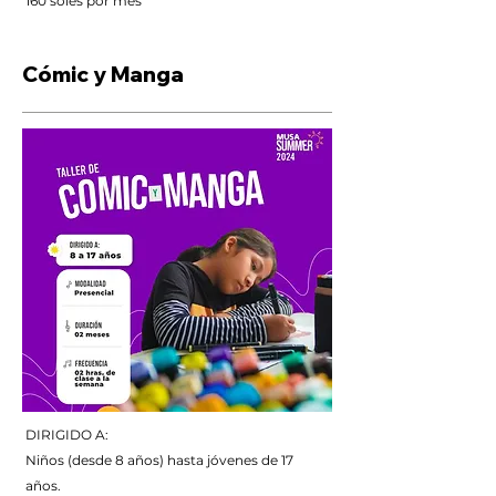
160 soles por mes
Cómic y Manga
DIRIGIDO A:
Niños (desde 8 años) hasta jóvenes de 17
años.