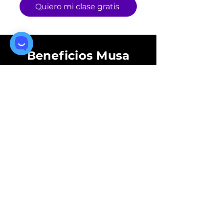
Quiero mi clase gratis
Beneficios Musa
No necesitas tener instrumento
para iniciar.
En clase te lo brindamos y tenemos
nuestra propia tienda de música con
descuentos exclusivos para alumnos.